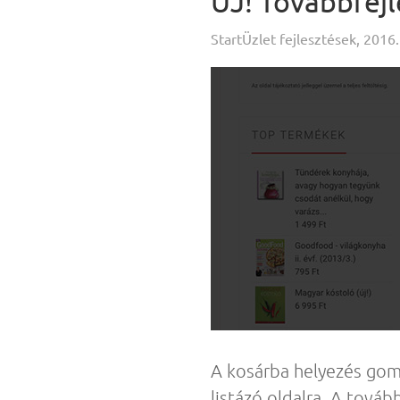
ÚJ! Továbbfejl
StartÜzlet fejlesztések, 2016.
A kosárba helyezés gom
listázó oldalra. A tová