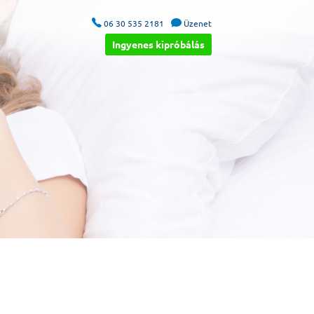


06 30 535 2181
Üzenet
Ingyenes kipróbálás