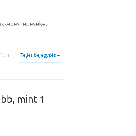
zükséges lépéseket

Teljes bejegyzés
1

ebb, mint 1