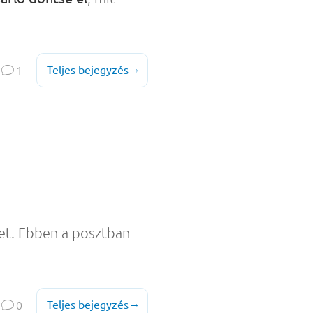

Teljes bejegyzés
1

get. Ebben a posztban

Teljes bejegyzés
0
