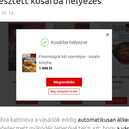
esztett kosárba helyezés
 10. 12.
automatikusan átke
bra kattintva a vásárlók eddig
a vá
bbfejlesztett működés lehetővé teszi azt, hogy