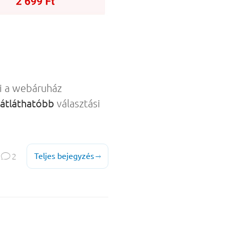
 a webáruház
átláthatóbb
választási

Teljes bejegyzés
2
