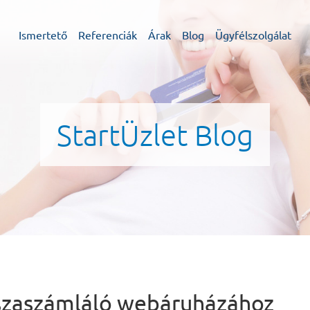
Ismertető
Referenciák
Árak
Blog
Ügyfélszolgálat
StartÜzlet Blog
sszaszámláló webáruházához