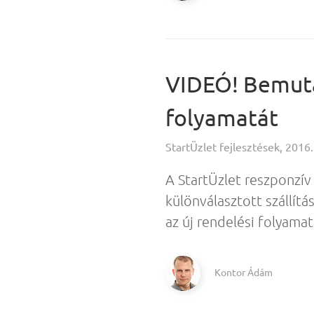
VIDEÓ! Bemuta
folyamatát
StartÜzlet fejlesztések, 2016.
A StartÜzlet reszponzív
különválasztott szállít
az új rendelési folyamat
Kontor Ádám