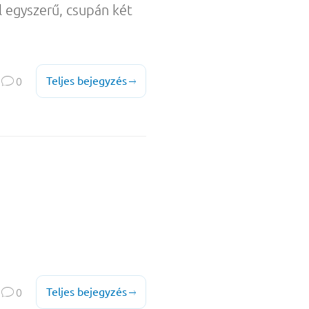
l egyszerű, csupán két

Teljes bejegyzés
0


Teljes bejegyzés
0
