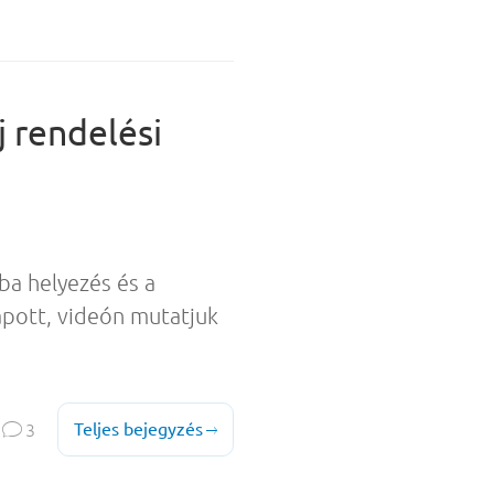
 rendelési
ba helyezés és a
kapott, videón mutatjuk

Teljes bejegyzés
3
