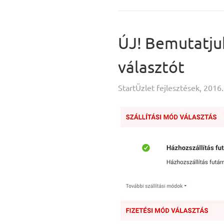
ÚJ! Bemutatjuk 
választót
StartÜzlet fejlesztések, 2016.