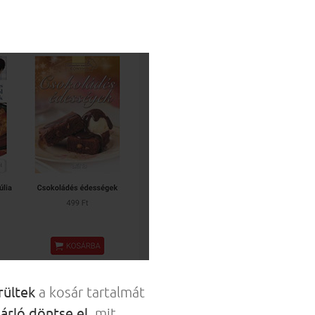
rültek
a kosár tartalmát
sárló döntse el
, mit