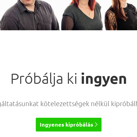
ingyen
Próbálja ki
gáltatásunkat kötelezettségek nélkül kipróbálh
Ingyenes kipróbálás
