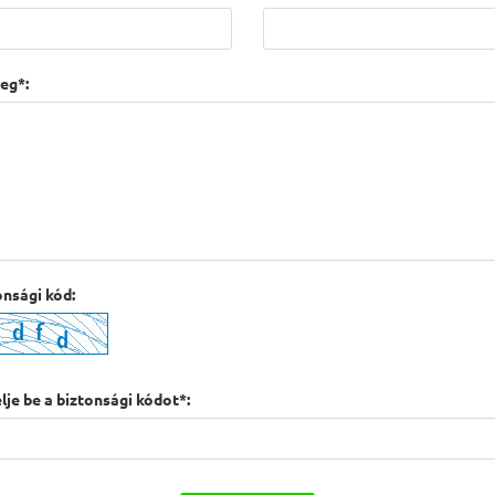
eg*:
onsági kód:
lje be a biztonsági kódot*: