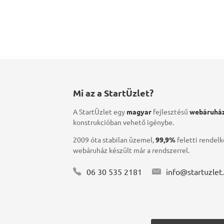
Mi az a StartÜzlet?
A StartÜzlet egy
magyar
fejlesztésű
webáruház
konstrukcióban vehető igénybe.
2009 óta stabilan üzemel,
99,9%
feletti rendelk
webáruház készült már a rendszerrel.


06 30 535 2181
info@startuzlet