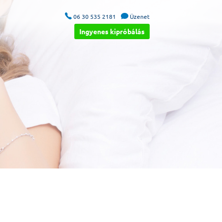


06 30 535 2181
Üzenet
Ingyenes kipróbálás