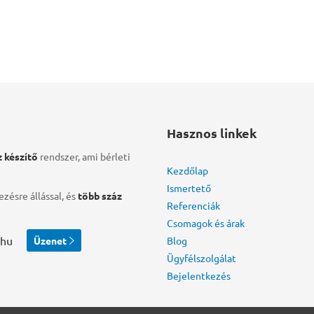
Hasznos linkek
 készítő
rendszer, ami bérleti
Kezdőlap
Ismertető
ezésre állással, és
több száz
Referenciák
Csomagok és árak
.hu
Üzenet

Blog
Ügyfélszolgálat
Bejelentkezés