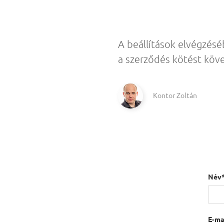
A beállítások elvégzés
a szerződés kötést köv
Kontor Zoltán
Név*
E-mai