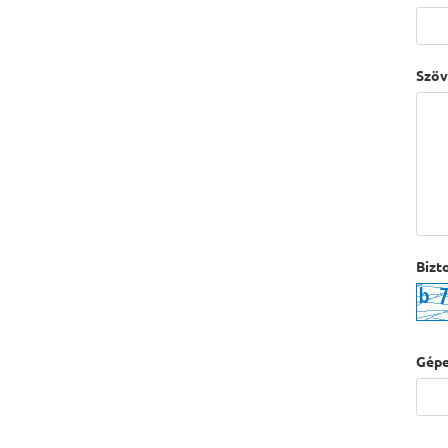
Szöv
Bizt
Gépe