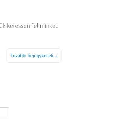
jük keressen fel minket
További bejegyzések
0
