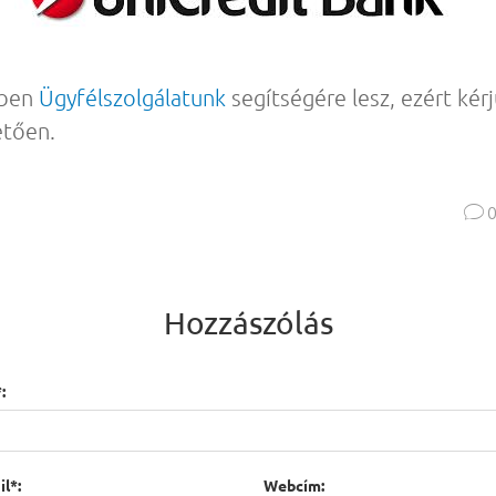
ében
Ügyfélszolgálatunk
segítségére lesz, ezért kér
etően.

Hozzászólás
:
l*:
Webcím: