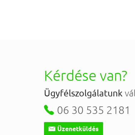
Kérdése van?
vál
Ügyfélszolgálatunk

06 30 535 2181

Üzenetküldés