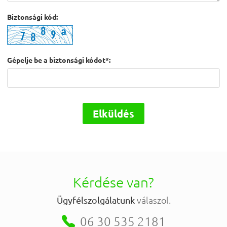
Biztonsági kód:
Gépelje be a biztonsági kódot*:
Elküldés
Kérdése van?
válaszol.
Ügyfélszolgálatunk

06 30 535 2181