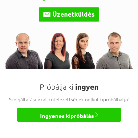

Üzenetküldés
Próbálja ki
ingyen
Szolgáltatásunkat kötelezettségek nélkül kipróbálhatja:

Ingyenes kipróbálás