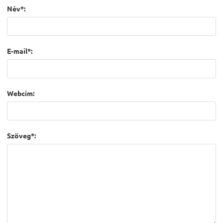
Név*:
E-mail*:
Webcím:
Szöveg*: