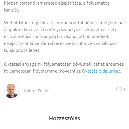
körben történő ismeretek elsajátítása, a folyamatos
tanulás.
Weboldalunk egy oktatás menüponttal bővült, melyben az
alapoktól kezdve a törvényi szabályozásokon át részletes,
és széleskörű tudásanyag birtokába juthat, amelyek
elsajátítását követően sikeres webáruház, és vállalkozás
tulajdonosa lehet.
Oktatási anyagaink folyamatosan bővülnek, tehát érdemes
folyamatosan figyelemmel követni az
Oktatás oldalunkat
.

0
Kontor Zoltán
Hozzászólás