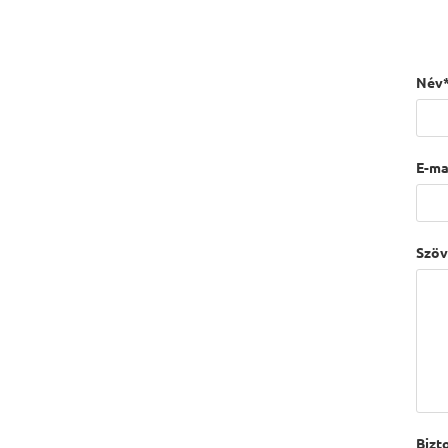
Név*
E-mai
Szöv
Bizt