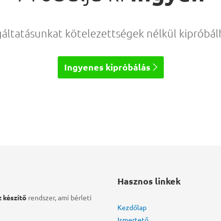
gáltatásunkat kötelezettségek nélkül kipróbálh
Ingyenes kipróbálás

Hasznos linkek
 készítő
rendszer, ami bérleti
Kezdőlap
Ismertető