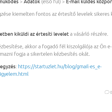
 működés
Adatok
E-mail küldés közpon
>
(első fül) >
égzése kiemelten fontos az értesítő levelek sikeres
tben kiküldi az értesíti levelet
a vásárló részére.
ézbesítése, akkor a fogadó fél kiszolgálója az Ön e
mazni fogja a sikertelen kézbesítés okát.
jegyzés
:
https://startuzlet.hu/blog/gmail-es_e-
igyelem.html
