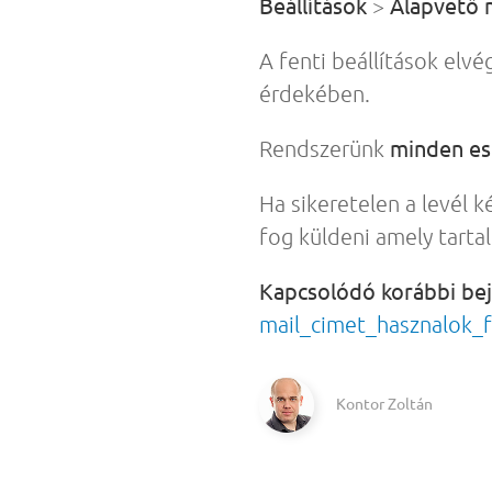
Beállítások
Alapvető
>
A fenti beállítások elv
érdekében.
minden ese
Rendszerünk
Ha sikeretelen a levél k
fog küldeni amely tartal
Kapcsolódó korábbi be
mail_cimet_hasznalok_f
Kontor Zoltán