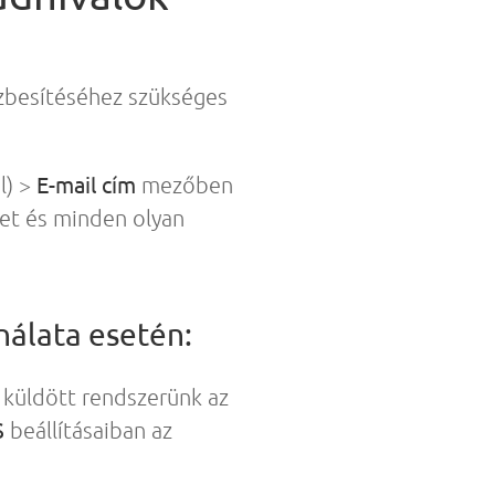
ézbesítéséhez szükséges
E-mail cím
l) >
mezőben
ket és minden olyan
nálata esetén:
n küldött rendszerünk az
S
beállításaiban az