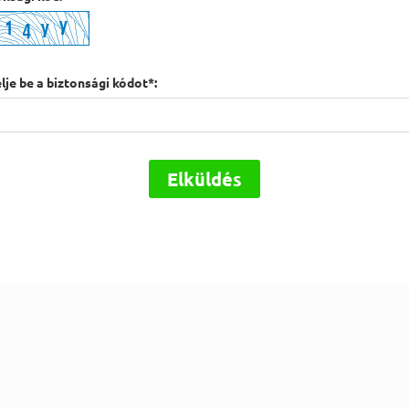
lje be a biztonsági kódot*:
Elküldés