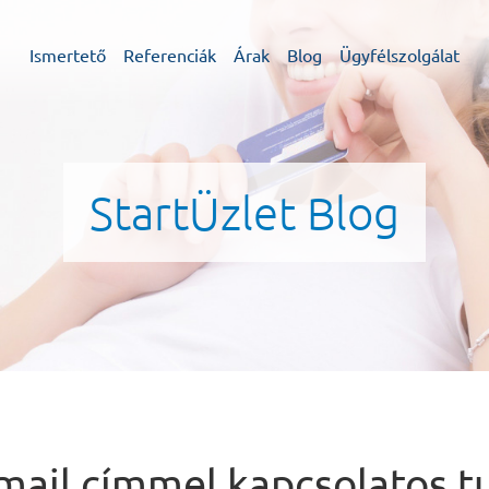
Ismertető
Referenciák
Árak
Blog
Ügyfélszolgálat
StartÜzlet Blog
-mail címmel kapcsolatos t