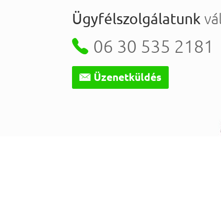
vál
Ügyfélszolgálatunk

06 30 535 2181

Üzenetküldés