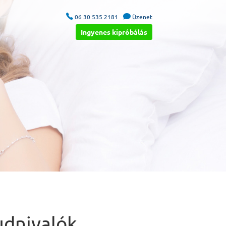


06 30 535 2181
Üzenet
Ingyenes kipróbálás
udnivalók