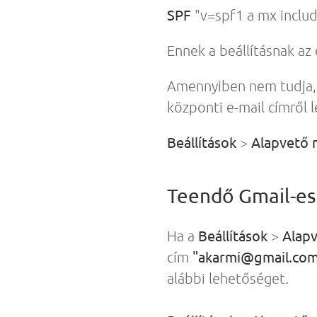
SPF
"v=spf1 a mx includ
Ennek a beállításnak a
Amennyiben nem tudja, v
központi e-mail címről 
Beállítások
Alapvető
>
Teendő Gmail-es 
Beállítások
Alap
Ha a
>
"akarmi@gmail.com
cím
alábbi lehetőséget.