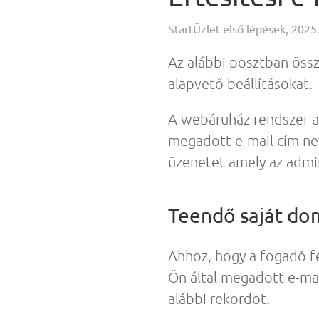
StartÜzlet első lépések, 2025.
Az alábbi posztban össz
alapvető beállításokat.
A webáruház rendszer 
megadott e-mail cím nev
üzenetet amely az admini
Teendő saját dom
Ahhoz, hogy a fogadó fé
Ön által megadott e-mai
alábbi rekordot.