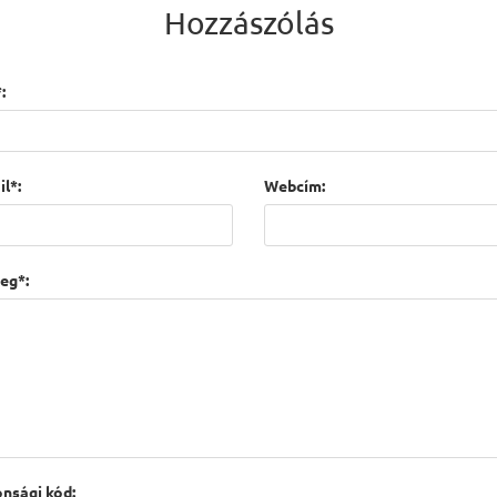
Hozzászólás
:
l*:
Webcím:
eg*:
onsági kód: