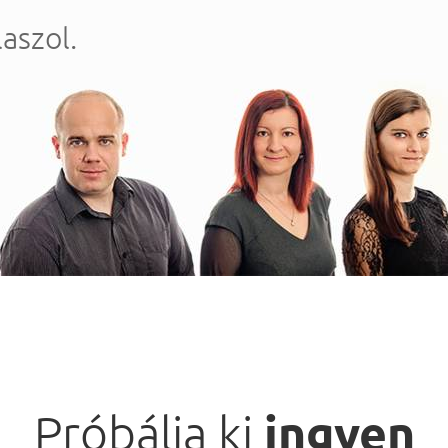
aszol.
ingyen
Próbálja ki