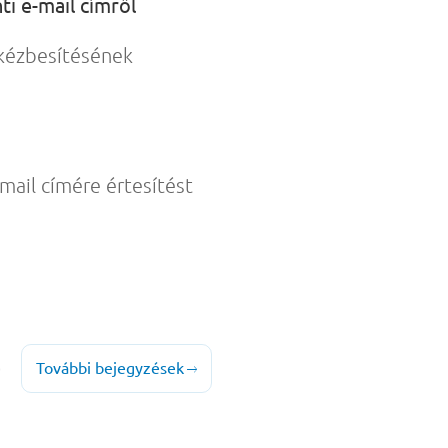
ti e-mail címről
 kézbesítésének
-mail címére értesítést
További bejegyzések
0
