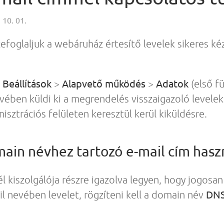
 10. 01.
efoglaljuk a webáruház értesítő levelek sikeres k
Beállítások
Alapvető működés
Adatok
a
>
>
(első fü
ében küldi ki a megrendelés visszaigazoló levele
sztrációs felületen keresztül kerül kiküldésre.
ain névhez tartozó e-mail cím hasz
l kiszolgálója részre igazolva legyen, hogy jogosa
DN
l nevében levelet, rögzíteni kell a domain név