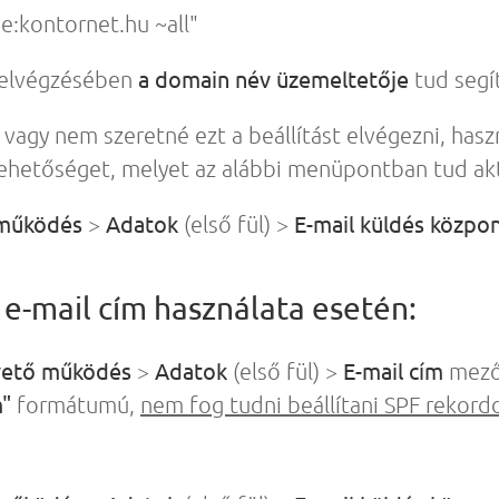
e:kontornet.hu ~all"
a domain név üzemeltetője
z elvégzésében
tud segít
agy nem szeretné ezt a beállítást elvégezni, haszn
lehetőséget, melyet az alábbi menüpontban tud akt
 működés
Adatok
E-mail küldés közpon
>
(első fül) >
e-mail cím használata esetén:
vető működés
Adatok
E-mail cím
>
(első fül) >
mező
"
formátumú,
nem fog tudni beállítani SPF rekord