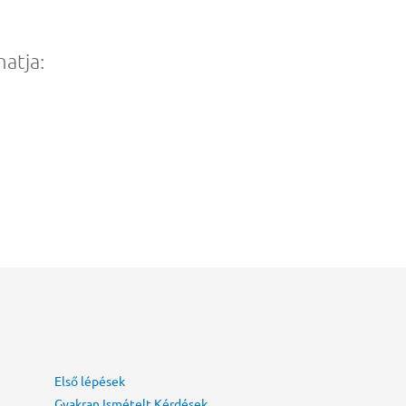
atja:
Első lépések
Gyakran Ismételt Kérdések