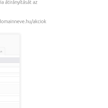
a átirányítását az
domainneve.hu/akciok