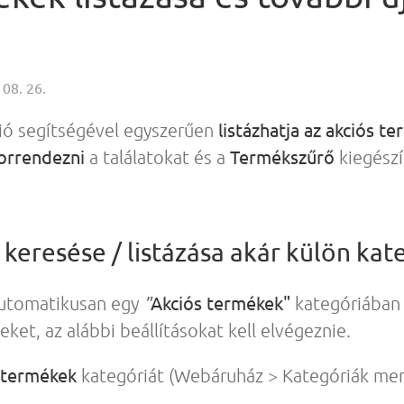
 08. 26.
listázhatja az akciós t
ció segítségével egyszerűen
orrendezni
Termékszűrő
a találatokat és a
kiegészí
keresése / listázása akár külön kat
"
Akciós termékek"
utomatikusan egy
kategóriában 
ket, az alábbi beállításokat kell elvégeznie.
 termékek
kategóriát (Webáruház > Kategóriák me