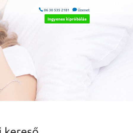


06 30 535 2181
Üzenet
Ingyenes kipróbálás
j kereső