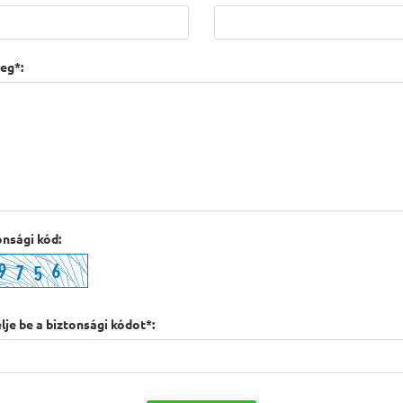
eg*:
onsági kód:
lje be a biztonsági kódot*: