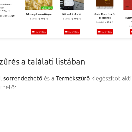
űrés a találati listában
sorrendezhető
Termékszűrő
ól
és a
kiegészítőt akti
rhető: