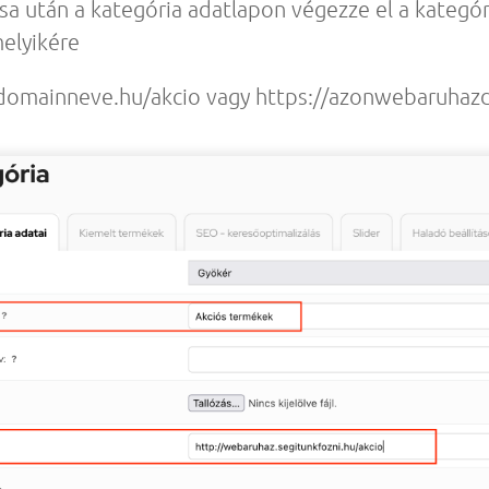
sa után a kategória adatlapon végezze el a kategóri
melyikére
domainneve.hu/akcio vagy https://azonwebaruhaz