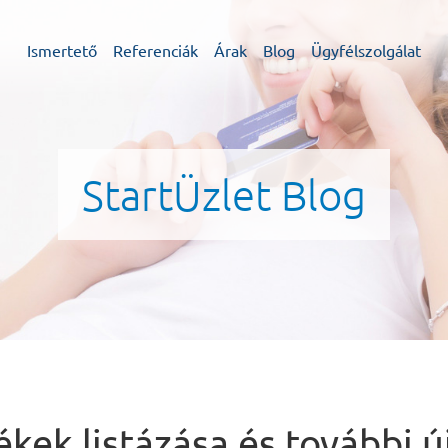
Ismertető
Referenciák
Árak
Blog
Ügyfélszolgálat
StartÜzlet Blog
kek listázása és további ú