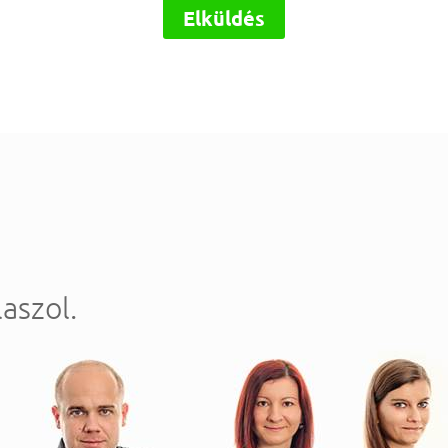
Elküldés
aszol.