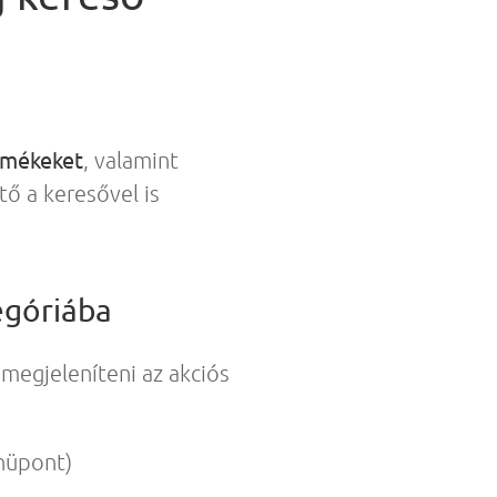
ermékeket
, valamint
tő a keresővel is
egóriába
megjeleníteni az akciós
nüpont)