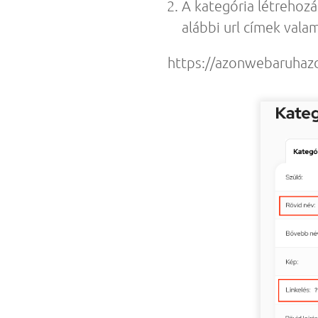
A kategória létrehozá
alábbi url címek vala
https://azonwebaruhaz