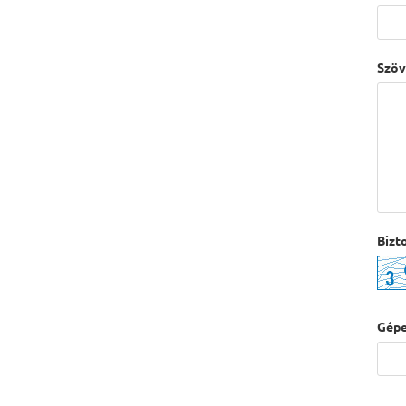
Szöv
Bizt
Gépe