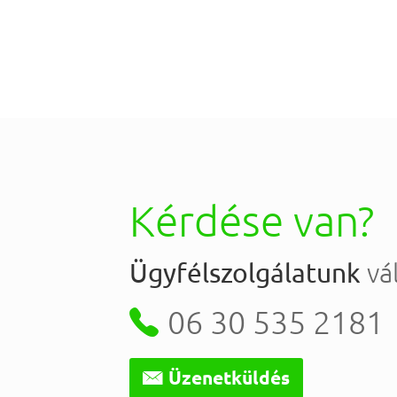
Kérdése van?
vál
Ügyfélszolgálatunk

06 30 535 2181

Üzenetküldés