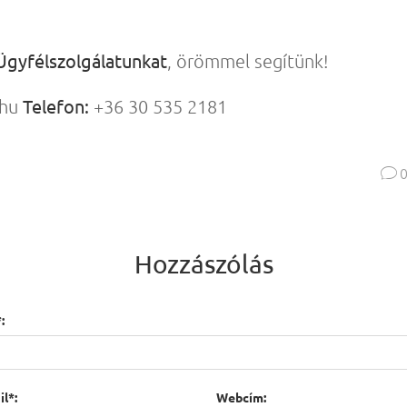
Ügyfélszolgálatunkat
, örömmel segítünk!
Telefon:
.hu
+36 30 535 2181

Hozzászólás
:
l*:
Webcím: